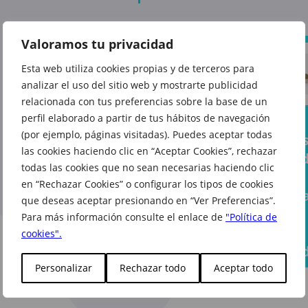
Valoramos tu privacidad
Esta web utiliza cookies propias y de terceros para
analizar el uso del sitio web y mostrarte publicidad
relacionada con tus preferencias sobre la base de un
perfil elaborado a partir de tus hábitos de navegación
Los
(por ejemplo, páginas visitadas). Puedes aceptar todas
mejore
La tendencia
Prepárate
las cookies haciendo clic en “Aceptar Cookies”, rechazar
planes 
lencera sigue
para una
todas las cookies que no sean necesarias haciendo clic
verano
conquistando
hamburguesa
en “Rechazar Cookies” o configurar los tipos de cookies
empiez
la temporada
que deseas aceptar presionando en “Ver Preferencias”.
con mucho
con el
Para más información consulte el enlace de
"Política de
sabor en
calzado
cookies".
Burger King
adecua
Personalizar
Rechazar todo
Aceptar todo